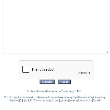
V rámci komentářů nelze používat tagy HTML.
Pro vložení tučného textu, odkazu nebo e-mailové adresy využijte následující značky:
[b]tučné[/b], [url]http://www.domeny.cz[/url], [email]jmeno@domena.cz[/email]