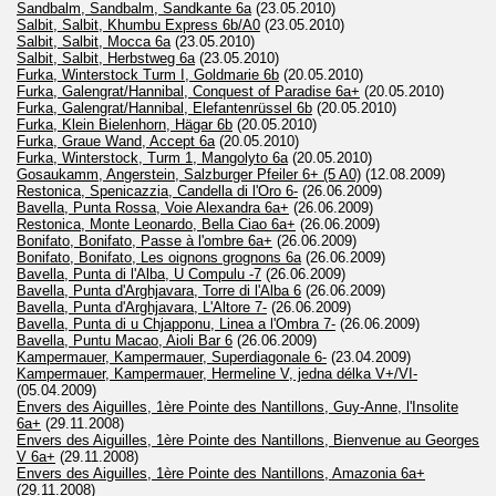
Sandbalm, Sandbalm, Sandkante 6a
(23.05.2010)
Salbit, Salbit, Khumbu Express 6b/A0
(23.05.2010)
Salbit, Salbit, Mocca 6a
(23.05.2010)
Salbit, Salbit, Herbstweg 6a
(23.05.2010)
Furka, Winterstock Turm I, Goldmarie 6b
(20.05.2010)
Furka, Galengrat/Hannibal, Conquest of Paradise 6a+
(20.05.2010)
Furka, Galengrat/Hannibal, Elefantenrüssel 6b
(20.05.2010)
Furka, Klein Bielenhorn, Hägar 6b
(20.05.2010)
Furka, Graue Wand, Accept 6a
(20.05.2010)
Furka, Winterstock, Turm 1, Mangolyto 6a
(20.05.2010)
Gosaukamm, Angerstein, Salzburger Pfeiler 6+ (5 A0)
(12.08.2009)
Restonica, Spenicazzia, Candella di l'Oro 6-
(26.06.2009)
Bavella, Punta Rossa, Voie Alexandra 6a+
(26.06.2009)
Restonica, Monte Leonardo, Bella Ciao 6a+
(26.06.2009)
Bonifato, Bonifato, Passe à l'ombre 6a+
(26.06.2009)
Bonifato, Bonifato, Les oignons grognons 6a
(26.06.2009)
Bavella, Punta di l'Alba, U Compulu -7
(26.06.2009)
Bavella, Punta d'Arghjavara, Torre di l'Alba 6
(26.06.2009)
Bavella, Punta d'Arghjavara, L'Altore 7-
(26.06.2009)
Bavella, Punta di u Chjapponu, Linea a l'Ombra 7-
(26.06.2009)
Bavella, Puntu Macao, Aioli Bar 6
(26.06.2009)
Kampermauer, Kampermauer, Superdiagonale 6-
(23.04.2009)
Kampermauer, Kampermauer, Hermeline V, jedna délka V+/VI-
(05.04.2009)
Envers des Aiguilles, 1ère Pointe des Nantillons, Guy-Anne, l'Insolite
6a+
(29.11.2008)
Envers des Aiguilles, 1ère Pointe des Nantillons, Bienvenue au Georges
V 6a+
(29.11.2008)
Envers des Aiguilles, 1ère Pointe des Nantillons, Amazonia 6a+
(29.11.2008)