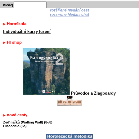
hledej
rozšířené hledání cest
rozšířené hledání chat
Horoškola
Individuální kurzy lezení
HI shop
Průvodce a Zlagboardy
nové cesty
Zeď nářků (Walling Wall) (8-/8)
Pinocchio (5a)