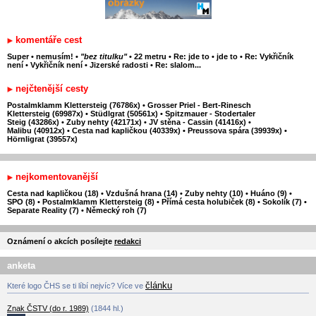
komentáře cest
Super
•
nemusím!
•
"bez titulku"
•
22 metru
•
Re: jde to
•
jde to
•
Re: Vykřičník
není
•
Vykřičník není
•
Jizerské radosti
•
Re: slalom...
nejčtenější cesty
Postalmklamm Klettersteig (76786x)
•
Grosser Priel - Bert-Rinesch
Klettersteig (69987x)
•
Stüdlgrat (50561x)
•
Spitzmauer - Stodertaler
Steig (43286x)
•
Zuby nehty (42171x)
•
JV stěna - Cassin (41416x)
•
Malibu (40912x)
•
Cesta nad kapličkou (40339x)
•
Preussova spára (39939x)
•
Hörnligrat (39557x)
nejkomentovanější
Cesta nad kapličkou (18)
•
Vzdušná hrana (14)
•
Zuby nehty (10)
•
Huáno (9)
•
SPO (8)
•
Postalmklamm Klettersteig (8)
•
Přímá cesta holubiček (8)
•
Sokolík (7)
•
Separate Reality (7)
•
Německý roh (7)
Oznámení o akcích posílejte
redakci
anketa
článku
Které logo ČHS se ti líbí nejvíc? Více ve
Znak ČSTV (do r. 1989)
(1844 hl.)