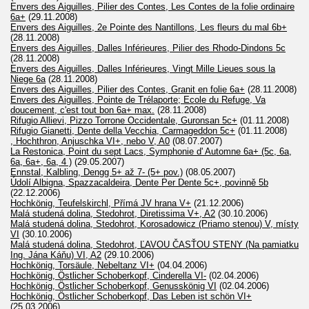
Envers des Aiguilles, Pilier des Contes, Les Contes de la folie ordinaire
6a+
(29.11.2008)
Envers des Aiguilles, 2e Pointe des Nantillons, Les fleurs du mal 6b+
(28.11.2008)
Envers des Aiguilles, Dalles Inférieures, Pilier des Rhodo-Dindons 5c
(28.11.2008)
Envers des Aiguilles, Dalles Inférieures, Vingt Mille Lieues sous la
Niege 6a
(28.11.2008)
Envers des Aiguilles, Pilier des Contes, Granit en folie 6a+
(28.11.2008)
Envers des Aiguilles, Pointe de Trélaporte; Ecole du Refuge, Va
doucement, c'est tout bon 6a+ max.
(28.11.2008)
Rifugio Allievi, Pizzo Torrone Occidentale, Guronsan 5c+
(01.11.2008)
Rifugio Gianetti, Dente della Vecchia, Carmageddon 5c+
(01.11.2008)
, Hochthron, Anjuschka VI+, nebo V, A0
(08.07.2007)
La Restonica, Point du sept Lacs, Symphonie d' Automne 6a+ (5c, 6a,
6a, 6a+, 6a, 4 )
(29.05.2007)
Ennstal, Kalbling, Dengg 5+ až 7- (5+ pov.)
(08.05.2007)
Údolí Albigna, Spazzacaldeira, Dente Per Dente 5c+, povinně 5b
(22.12.2006)
Hochkönig, Teufelskirchl, Přímá JV hrana V+
(21.12.2006)
Malá studená dolina, Stedohrot, Diretissima V+, A2
(30.10.2006)
Malá studená dolina, Stedohrot, Korosadowicz (Priamo stenou) V, místy
VI
(30.10.2006)
Malá studená dolina, Stedohrot, ĽAVOU ČASŤOU STENY (Na pamiatku
Ing. Jána Káňu) VI, A2
(29.10.2006)
Hochkönig, Torsäule, Nebeltanz VI+
(04.04.2006)
Hochkönig, Östlicher Schoberkopf, Cinderella VI-
(02.04.2006)
Hochkönig, Östlicher Schoberkopf, Genusskönig VI
(02.04.2006)
Hochkönig, Östlicher Schoberkopf, Das Leben ist schön VI+
(25.03.2006)