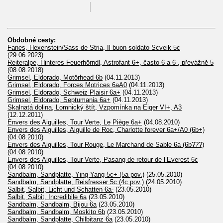
Obdobné cesty:
Fanes, Hexenstein/Sass de Stria, Il buon soldato Scveik 5c
(29.06.2023)
Reiteralpe, Hinteres Feuerhörndl, Astrofant 6+, často 6 a 6-, převážně 5
(08.08.2018)
Grimsel, Eldorado, Motörhead 6b
(04.11.2013)
Grimsel, Eldorado, Forces Motrices 6aA0
(04.11.2013)
Grimsel, Eldorado, Schweiz Plaisir 6a+
(04.11.2013)
Grimsel, Eldorado, Septumania 6a+
(04.11.2013)
Skalnatá dolina, Lomnický štít, Vzpomínka na Eiger VI+, A3
(12.12.2011)
Envers des Aiguilles, Tour Verte, Le Piège 6a+
(04.08.2010)
Envers des Aiguilles, Aiguille de Roc, Charlotte forever 6a+/A0 (6b+)
(04.08.2010)
Envers des Aiguilles, Tour Rouge, Le Marchand de Sable 6a (6b???)
(04.08.2010)
Envers des Aiguilles, Tour Verte, Pasang de retour de l’Everest 6c
(04.08.2010)
Sandbalm, Sandplatte, Ying-Yang 5c+ (5a pov.)
(25.05.2010)
Sandbalm, Sandplatte, Reisfresser 5c (4c pov.)
(24.05.2010)
Salbit, Salbit, Licht und Schatten 6a-
(23.05.2010)
Salbit, Salbit, Incredibile 6a
(23.05.2010)
Sandbalm, Sandbalm, Bijou 6a
(23.05.2010)
Sandbalm, Sandbalm, Moskito 6b
(23.05.2010)
Sandbalm, Sandplatte, Chilbitanz 6a
(23.05.2010)