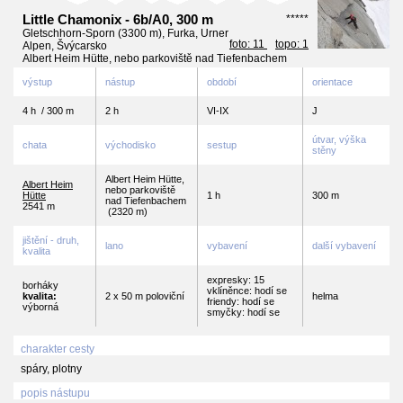
Little Chamonix - 6b/A0, 300 m
*****
Gletschhorn-Sporn (3300 m), Furka, Urner
foto: 11
topo: 1
Alpen, Švýcarsko
Albert Heim Hütte, nebo parkoviště nad Tiefenbachem
výstup
nástup
období
orientace
4 h / 300 m
2 h
VI-IX
J
útvar, výška
chata
východisko
sestup
stěny
Albert Heim Hütte,
Albert Heim
nebo parkoviště
Hütte
1 h
300 m
nad Tiefenbachem
2541 m
(2320 m)
jištění - druh,
lano
vybavení
další vybavení
kvalita
expresky: 15
borháky
vklíněnce: hodí se
kvalita:
2 x 50 m poloviční
helma
friendy: hodí se
výborná
smyčky: hodí se
charakter cesty
spáry, plotny
popis nástupu