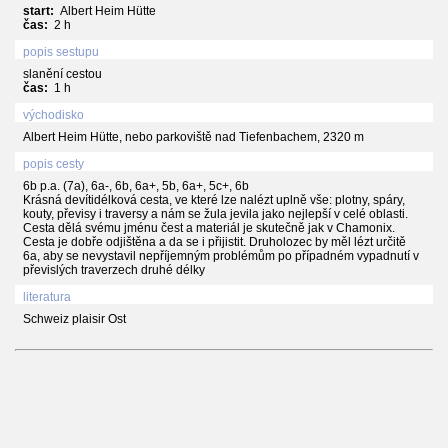
start:
Albert Heim Hütte
čas:
2 h
popis sestupu
slanění cestou
čas:
1 h
východisko
Albert Heim Hütte, nebo parkoviště nad Tiefenbachem, 2320 m
popis cesty
6b p.a. (7a), 6a-, 6b, 6a+, 5b, 6a+, 5c+, 6b
Krásná devítidélková cesta, ve které lze nalézt uplně vše: plotny, spáry,
kouty, převisy i traversy a nám se žula jevila jako nejlepší v celé oblasti.
Cesta dělá svému jménu čest a materiál je skutečně jak v Chamonix.
Cesta je dobře odjištěna a da se i přijistit. Druholozec by měl lézt určitě
6a, aby se nevystavil nepříjemným problémům po případném vypadnutí v
převislých traverzech druhé délky
literatura
Schweiz plaisir Ost