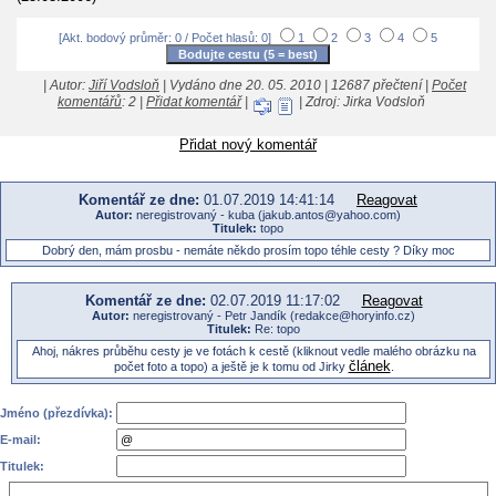
[Akt. bodový průměr: 0 / Počet hlasů: 0]
1
2
3
4
5
| Autor:
Jiří Vodsloň
| Vydáno dne 20. 05. 2010 | 12687 přečtení |
Počet
komentářů
: 2 |
Přidat komentář
|
| Zdroj: Jirka Vodsloň
Přidat nový komentář
Komentář ze dne:
01.07.2019 14:41:14
Reagovat
Autor:
neregistrovaný - kuba (jakub.antos@yahoo.com)
Titulek:
topo
Dobrý den, mám prosbu - nemáte někdo prosím topo téhle cesty ? Díky moc
Komentář ze dne:
02.07.2019 11:17:02
Reagovat
Autor:
neregistrovaný - Petr Jandík (redakce@horyinfo.cz)
Titulek:
Re: topo
Ahoj, nákres průběhu cesty je ve fotách k cestě (kliknout vedle malého obrázku na
článek
počet foto a topo) a ještě je k tomu od Jirky
.
Jméno (přezdívka):
E-mail:
Titulek: