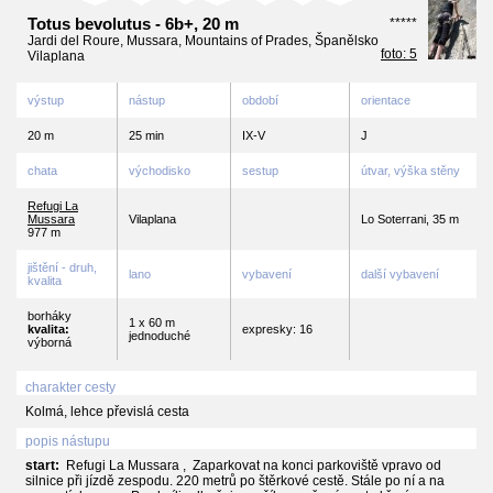
Totus bevolutus - 6b+, 20 m
*****
Jardi del Roure, Mussara, Mountains of Prades, Španělsko
foto: 5
Vilaplana
výstup
nástup
období
orientace
20 m
25 min
IX-V
J
chata
východisko
sestup
útvar, výška stěny
Refugi La
Mussara
Vilaplana
Lo Soterrani, 35 m
977 m
jištění - druh,
lano
vybavení
další vybavení
kvalita
borháky
1 x 60 m
kvalita:
expresky: 16
jednoduché
výborná
charakter cesty
Kolmá, lehce převislá cesta
popis nástupu
start:
Refugi La Mussara , Zaparkovat na konci parkoviště vpravo od
silnice při jízdě zespodu. 220 metrů po štěrkové cestě. Stále po ní a na