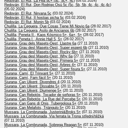
Redován, El Rut, La Fea 5c+ (5c, 5c+, 4c)
(05.02.2024)
Redován, El Rut, Don Rodrigo Osú 5c (5c, 5b, 5b, 4c, 4c, 4c,4c)
(05.02.2024)
Redován, El Rut, Nirvana 5c
(03.02.2024)
Redován, El Rut, Il hostias picha 5c
(03.02.2024)
Redován, El Rut, Monin 5b
(03.02.2024)
Chulilla, La Ceguera, Que Cosas Tiene Mi Novio 6a
(28.02.2017)
Chulilla, La Ceguera, Asilo de Ancianos 6b
(28.02.2017)
Chulilla, Peneta II., Kaos Kósmico 5+, 6a+, 5+
(28.02.2017)
Chulilla, Peneta I., Annie Hall 5, 5+
(28.02.2017)
Siurana, Grau dels Masets-Oest, Llastre 6a
(27.11.2010)
Siurana, Grau desl Masets-Oest, Super esperó 6b
(27.11.2010)
Siurana, Grau desl Masets-Oest, Rocky 6b+
(27.11.2010)
Siurana, Grau desl Masets-Oest, Why 6a
(27.11.2010)
Siurana, Grau desl Masets-Oest, Primera 5+
(27.11.2010)
Siurana, Grau desl Masets-Oest, Arbres 4+
(27.11.2010)
Siurana, Grau desl Masets-Oest, Super fisura 5+
(27.11.2010)
Siurana, Camí, El Trinxant 5+
(27.11.2010)
Siurana, Camí, Fam fàcil 5+
(20.11.2010)
Siurana, Can Uikent, Divendres 4
(20.11.2010)
Siurana, Can Uikent, Dissabte 5+
(20.11.2010)
Siurana, Can Uikent, Diumenge 5+
(20.11.2010)
Siurana, Can Rebotós, Tocador de señoras 5+
(20.11.2010)
Siurana, Can Rebotós, La Rue del Percebe 5+
(20.11.2010)
Siurana, Can Gans di Onis, Tubergolosa 5+
(20.11.2010)
Siurana, Can Melafots, Triángulo 5+
(20.11.2010)
Mussara, La Combrunada, Justerini&Broks 5+
(07.11.2010)
Mussara, La Combrunada, Via ferrata la Trona střední/těžká
(07.11.2010)
Mussara, La Combrunada, Sobrega Reagan 5+
(07.11.2010)