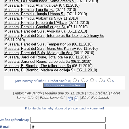
Mussara, La Combrunada, Same dream 5+
(07.11.2010)
Mussara, Primitiu, Atlántida 6a+
(07.11.2010)
Mussara, Primitiu, Laia 6a, 6a
(07.11.2010)
Mussara, Primitiu, Jungla Urbana 5+
(07.11.2010)
Mussara, Primitiu, Alabama's 5
(07.11.2010)
Mussara, Primitiu, Esperó de L'Alba 5
(07.11.2010)
Mussara, Primitiu, Gandalf et gris 5+
(07.11.2010)
Mussara, Paret del Suis, Avis-ala 6a
(06.11.2010)
Mussara, Paret del Suis, Interruprus 6a, bez pravé hrany 6c
(06.11.2010)
Mussara, Paret del Suis, Temperator 6b
(06.11.2010)
Mussara, Paret del Suis, Gens Gis Kan 5+
(06.11.2010)
Mussara, Paret del Suís, Mala guilla 6a+
(06.11.2010)
Mussara, Jardi del Roure, Jota jota 6a
(06.11.2010)
Mussara, Jardi del Roure, La peluda 6a
(06.11.2010)
Mussara, El Biombo, The talker bom 6a
(06.11.2010)
Mussara, El Biombo, Madera de colleja 5+
(05.11.2010)
[Akt. bodový průměr: 0 / Počet hlasů: 0]
1
2
3
4
5
| Autor:
Petr Jandík
| Vydáno dne 06. 11. 2010 | 4851 přečtení |
Počet
komentářů
: 0 |
Přidat komentář
|
| Zdroj: Petr Jandík
K tomtu článku nebyl doposud přiřazen žádný komentář!
Jméno (přezdívka):
E-mail: