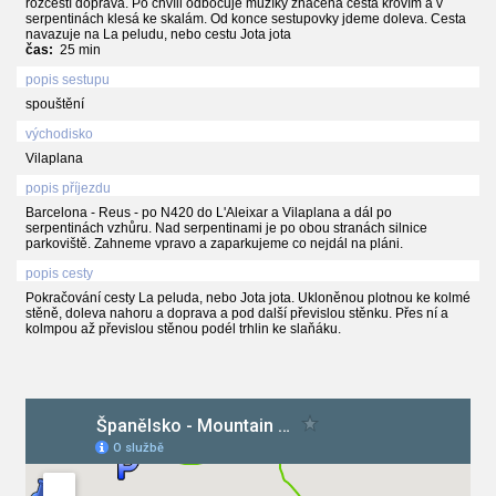
rozcestí doprava. Po chvíli odbočuje mužíky značená cesta křovím a v
serpentinách klesá ke skalám. Od konce sestupovky jdeme doleva. Cesta
navazuje na La peludu, nebo cestu Jota jota
čas:
25 min
popis sestupu
spouštění
východisko
Vilaplana
popis příjezdu
Barcelona - Reus - po N420 do L'Aleixar a Vilaplana a dál po
serpentinách vzhůru. Nad serpentinami je po obou stranách silnice
parkoviště. Zahneme vpravo a zaparkujeme co nejdál na pláni.
popis cesty
Pokračování cesty La peluda, nebo Jota jota. Ukloněnou plotnou ke kolmé
stěně, doleva nahoru a doprava a pod další převislou stěnku. Přes ní a
kolmpou až převislou stěnou podél trhlin ke slaňáku.