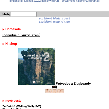
[b]tučné[/b], [url]http://www.domeny.cz[/url], [email]jmeno@domena.cz[/email]
hledej
rozšířené hledání cest
rozšířené hledání chat
Horoškola
Individuální kurzy lezení
HI shop
Průvodce a Zlagboardy
nové cesty
Zeď nářků (Walling Wall) (8-/8)