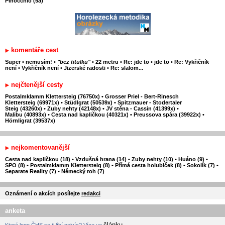
Pinocchio (5a)
komentáře cest
Super
•
nemusím!
•
"bez titulku"
•
22 metru
•
Re: jde to
•
jde to
•
Re: Vykřičník
není
•
Vykřičník není
•
Jizerské radosti
•
Re: slalom...
nejčtenější cesty
Postalmklamm Klettersteig (76750x)
•
Grosser Priel - Bert-Rinesch
Klettersteig (69971x)
•
Stüdlgrat (50539x)
•
Spitzmauer - Stodertaler
Steig (43260x)
•
Zuby nehty (42148x)
•
JV stěna - Cassin (41399x)
•
Malibu (40893x)
•
Cesta nad kapličkou (40321x)
•
Preussova spára (39922x)
•
Hörnligrat (39537x)
nejkomentovanější
Cesta nad kapličkou (18)
•
Vzdušná hrana (14)
•
Zuby nehty (10)
•
Huáno (9)
•
SPO (8)
•
Postalmklamm Klettersteig (8)
•
Přímá cesta holubiček (8)
•
Sokolík (7)
•
Separate Reality (7)
•
Německý roh (7)
Oznámení o akcích posílejte
redakci
anketa
článku