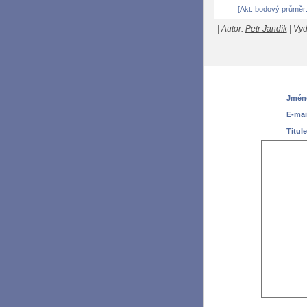
[Akt. bodový průměr:
| Autor:
Petr Jandík
| Vyd
Jméno
E-mai
Titule