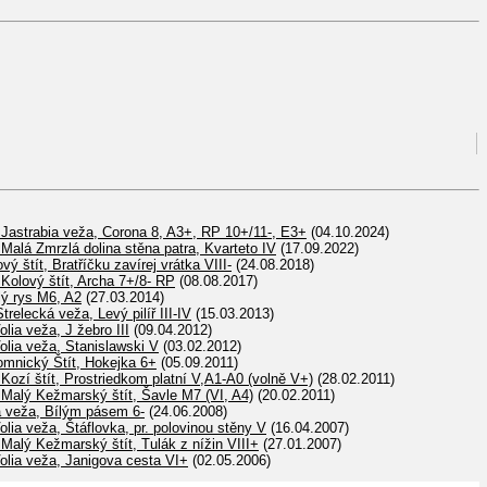
 Jastrabia veža, Corona 8, A3+, RP 10+/11-, E3+
(04.10.2024)
 Malá Zmrzlá dolina stěna patra, Kvarteto IV
(17.09.2022)
ý štít, Bratříčku zavírej vrátka VIII-
(24.08.2018)
 Kolový štít, Archa 7+/8- RP
(08.08.2017)
lý rys M6, A2
(27.03.2014)
trelecká veža, Levý pilíř III-IV
(15.03.2013)
lia veža, J žebro III
(09.04.2012)
lia veža, Stanislawski V
(03.02.2012)
omnický Štít, Hokejka 6+
(05.09.2011)
 Kozí štít, Prostriedkom platní V,A1-A0 (volně V+)
(28.02.2011)
 Malý Kežmarský štít, Šavle M7 (VI, A4)
(20.02.2011)
á veža, Bílým pásem 6-
(24.06.2008)
lia veža, Štáflovka, pr. polovinou stěny V
(16.04.2007)
 Malý Kežmarský štít, Tulák z nížin VIII+
(27.01.2007)
olia veža, Janigova cesta VI+
(02.05.2006)