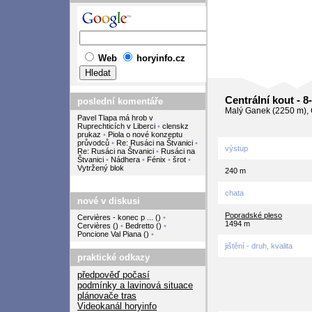
Web
horyinfo.cz
Centrální kout - 8
poslední komentáře
Malý Ganek (2250 m), 
Pavel Tlapa má hrob v
Ruprechticích v Liberci
•
clenskz
prukaz
•
Piola o nové konzeptu
průvodců
•
Re: Rusáci na Štvanici
•
výstup
Re: Rusáci na Štvanici
•
Rusáci na
Štvanici
•
Nádhera
•
Fénix
•
šrot
•
Vytržený blok
240 m
chata
nové v diskusi
Popradské pleso
Cervières - konec p ...
(
)
•
1494 m
Cervières
(
)
•
Bedretto
(
)
•
Poncione Val Piana
(
)
•
jištění - druh, kvalita
praktické odkazy
předpověď počasí
podmínky a lavinová situace
plánovače tras
Videokanál horyinfo