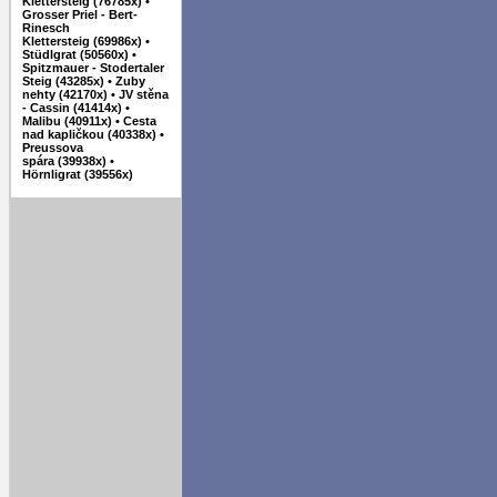
Klettersteig (76785x)
•
Grosser Priel - Bert-
Rinesch
Klettersteig (69986x)
•
Stüdlgrat (50560x)
•
Spitzmauer - Stodertaler
Steig (43285x)
•
Zuby
nehty (42170x)
•
JV stěna
- Cassin (41414x)
•
Malibu (40911x)
•
Cesta
nad kapličkou (40338x)
•
Preussova
spára (39938x)
•
Hörnligrat (39556x)