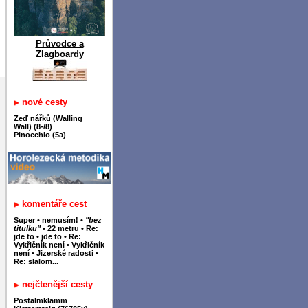
Průvodce a
Zlagboardy
nové cesty
Zeď nářků (Walling
Wall) (8-/8)
Pinocchio (5a)
komentáře cest
Super
•
nemusím!
•
"bez
titulku"
•
22 metru
•
Re:
jde to
•
jde to
•
Re:
Vykřičník není
•
Vykřičník
není
•
Jizerské radosti
•
Re: slalom...
nejčtenější cesty
Postalmklamm