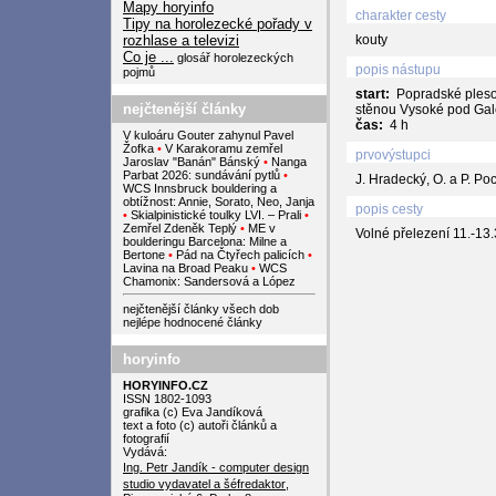
Mapy horyinfo
charakter cesty
Tipy na horolezecké pořady v
rozhlase a televizi
kouty
Co je ...
glosář horolezeckých
popis nástupu
pojmů
start:
Popradské pleso
nejčtenější články
stěnou Vysoké pod Gal
čas:
4 h
V kuloáru Gouter zahynul Pavel
Žofka
•
V Karakoramu zemřel
prvovýstupci
Jaroslav "Banán" Bánský
•
Nanga
Parbat 2026: sundávání pytlů
•
J. Hradecký, O. a P. Poc
WCS Innsbruck bouldering a
obtížnost: Annie, Sorato, Neo, Janja
popis cesty
•
Skialpinistické toulky LVI. – Prali
•
Zemřel Zdeněk Teplý
•
ME v
Volné přelezení 11.-13
boulderingu Barcelona: Milne a
Bertone
•
Pád na Čtyřech palicích
•
Lavina na Broad Peaku
•
WCS
Chamonix: Sandersová a López
nejčtenější články všech dob
nejlépe hodnocené články
horyinfo
HORYINFO.CZ
ISSN 1802-1093
grafika (c) Eva Jandíková
text a foto (c) autoři článků a
fotografií
Vydává:
Ing. Petr Jandík - computer design
studio
vydavatel a šéfredaktor
,