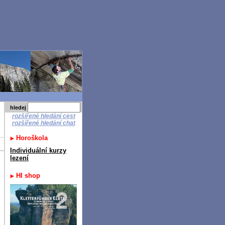
hledej
rozšířené hledání cest
rozšířené hledání chat
Horoškola
Individuální kurzy
lezení
HI shop