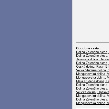
Obdobné cesty:
Dolina Zeleného plesa,
Dolina Zeleného plesa,
Javorová dolina, Javorov
Dolina Zeleného plesa,
Česká dolina, Rysy, Bí
Velká Studená dolina, S
Mengusovská dolina, Vo
Mengusovská dolina, Vo
Malá studená dolina, L
Dolina Zeleného plesa,
Dolina Zeleného plesa,
Velická dolina, Opálov
Mengusovská dolina, Vo
Dolina Zeleného plesa,
Mengusovská dolina, V