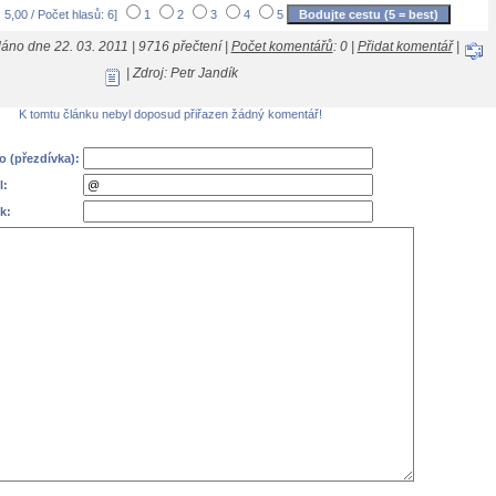
 5,00 / Počet hlasů: 6]
1
2
3
4
5
áno dne 22. 03. 2011 | 9716 přečtení |
Počet komentářů
: 0 |
Přidat komentář
|
| Zdroj: Petr Jandík
K tomtu článku nebyl doposud přiřazen žádný komentář!
 (přezdívka):
l:
k: