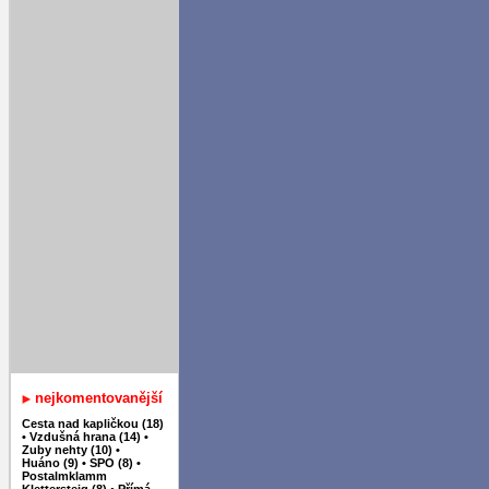
nejkomentovanější
Cesta nad kapličkou (18)
•
Vzdušná hrana (14)
•
Zuby nehty (10)
•
Huáno (9)
•
SPO (8)
•
Postalmklamm
Klettersteig (8)
•
Přímá