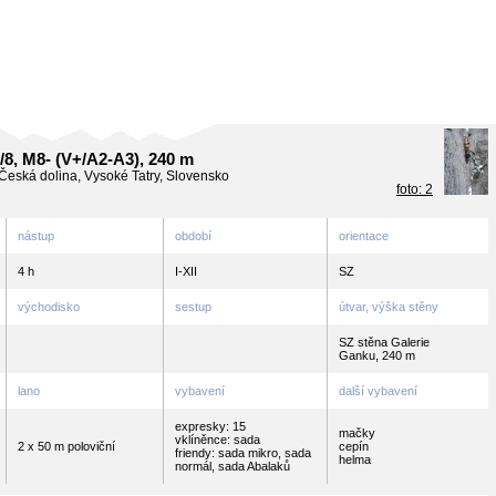
-/8, M8- (V+/A2-A3), 240 m
Česká dolina, Vysoké Tatry, Slovensko
foto: 2
nástup
období
orientace
4 h
I-XII
SZ
východisko
sestup
útvar, výška stěny
SZ stěna Galerie
Ganku, 240 m
lano
vybavení
další vybavení
expresky: 15
mačky
vklíněnce: sada
2 x 50 m poloviční
cepín
friendy: sada mikro, sada
helma
normál, sada Abalaků