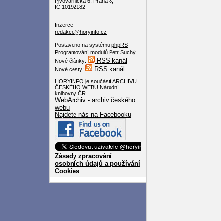
Pivovarnická 6, Praha 8,
IČ 10192182
Inzerce:
redakce@horyinfo.cz
Postaveno na systému
phpRS
Programování modulů
Petr Suchý
RSS kanál
Nové články:
RSS kanál
Nové cesty:
HORYINFO je součástí ARCHIVU
ČESKÉHO WEBU Národní
knihovny ČR
WebArchiv - archiv českého
webu
Najdete nás na Facebooku
Zásady zpracování
osobních údajů a používání
Cookies