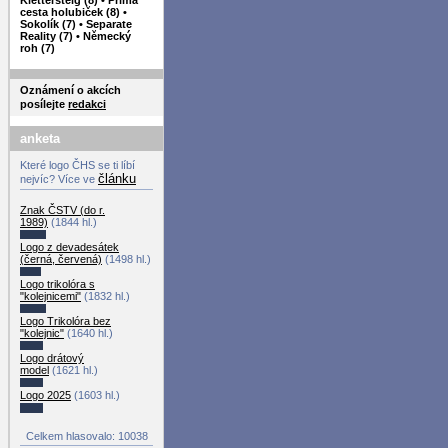
cesta holubiček (8)
•
Sokolík (7)
•
Separate
Reality (7)
•
Německý
roh (7)
Oznámení o akcích
posílejte
redakci
anketa
Které logo ČHS se ti líbí
článku
nejvíc? Více ve
Znak ČSTV (do r.
1989)
(1844 hl.)
Logo z devadesátek
(černá, červená)
(1498 hl.)
Logo trikolóra s
"kolejnicemi"
(1832 hl.)
Logo Trikolóra bez
"kolejnic"
(1640 hl.)
Logo drátový
model
(1621 hl.)
Logo 2025
(1603 hl.)
Celkem hlasovalo: 10038