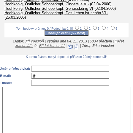
Hochkönig, Östlicher Schoberkopf, Cinderella VI-
(02.04.2006)
Hochkönig, Östlicher Schoberkopf, Genusskönig VI
(02.04.2006)
Hochkönig, Östlicher Schoberkopf, Das Leben ist schön VI+
(25.03.2006)
[Akt. bodový průměr: 0 / Počet hlasů: 0]
1
2
3
4
5
| Autor:
Jiří Vodsloň
| Vydáno dne 04. 11. 2013 | 5834 přečtení |
Počet
komentářů
: 0 |
Přidat komentář
|
| Zdroj: Jirka Vodsloň
K tomtu článku nebyl doposud přiřazen žádný komentář!
Jméno (přezdívka):
E-mail:
Titulek: