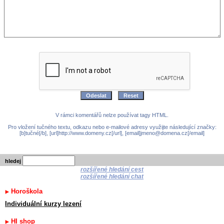
V rámci komentářů nelze používat tagy HTML.
Pro vložení tučného textu, odkazu nebo e-mailové adresy využijte následující značky:
[b]tučné[/b], [url]http://www.domeny.cz[/url], [email]jmeno@domena.cz[/email]
hledej
rozšířené hledání cest
rozšířené hledání chat
Horoškola
Individuální kurzy lezení
HI shop