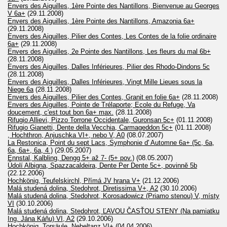
Envers des Aiguilles, 1ère Pointe des Nantillons, Bienvenue au Georges
V 6a+
(29.11.2008)
Envers des Aiguilles, 1ère Pointe des Nantillons, Amazonia 6a+
(29.11.2008)
Envers des Aiguilles, Pilier des Contes, Les Contes de la folie ordinaire
6a+
(29.11.2008)
Envers des Aiguilles, 2e Pointe des Nantillons, Les fleurs du mal 6b+
(28.11.2008)
Envers des Aiguilles, Dalles Inférieures, Pilier des Rhodo-Dindons 5c
(28.11.2008)
Envers des Aiguilles, Dalles Inférieures, Vingt Mille Lieues sous la
Niege 6a
(28.11.2008)
Envers des Aiguilles, Pilier des Contes, Granit en folie 6a+
(28.11.2008)
Envers des Aiguilles, Pointe de Trélaporte; Ecole du Refuge, Va
doucement, c'est tout bon 6a+ max.
(28.11.2008)
Rifugio Allievi, Pizzo Torrone Occidentale, Guronsan 5c+
(01.11.2008)
Rifugio Gianetti, Dente della Vecchia, Carmageddon 5c+
(01.11.2008)
, Hochthron, Anjuschka VI+, nebo V, A0
(08.07.2007)
La Restonica, Point du sept Lacs, Symphonie d' Automne 6a+ (5c, 6a,
6a, 6a+, 6a, 4 )
(29.05.2007)
Ennstal, Kalbling, Dengg 5+ až 7- (5+ pov.)
(08.05.2007)
Údolí Albigna, Spazzacaldeira, Dente Per Dente 5c+, povinně 5b
(22.12.2006)
Hochkönig, Teufelskirchl, Přímá JV hrana V+
(21.12.2006)
Malá studená dolina, Stedohrot, Diretissima V+, A2
(30.10.2006)
Malá studená dolina, Stedohrot, Korosadowicz (Priamo stenou) V, místy
VI
(30.10.2006)
Malá studená dolina, Stedohrot, ĽAVOU ČASŤOU STENY (Na pamiatku
Ing. Jána Káňu) VI, A2
(29.10.2006)
Hochkönig, Torsäule, Nebeltanz VI+
(04.04.2006)