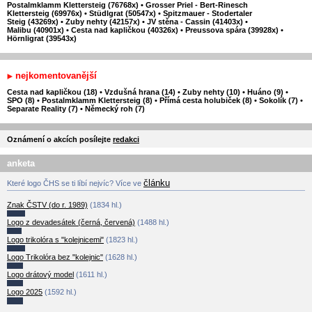
Postalmklamm Klettersteig (76768x)
•
Grosser Priel - Bert-Rinesch
Klettersteig (69976x)
•
Stüdlgrat (50547x)
•
Spitzmauer - Stodertaler
Steig (43269x)
•
Zuby nehty (42157x)
•
JV stěna - Cassin (41403x)
•
Malibu (40901x)
•
Cesta nad kapličkou (40326x)
•
Preussova spára (39928x)
•
Hörnligrat (39543x)
nejkomentovanější
Cesta nad kapličkou (18)
•
Vzdušná hrana (14)
•
Zuby nehty (10)
•
Huáno (9)
•
SPO (8)
•
Postalmklamm Klettersteig (8)
•
Přímá cesta holubiček (8)
•
Sokolík (7)
•
Separate Reality (7)
•
Německý roh (7)
Oznámení o akcích posílejte
redakci
anketa
článku
Které logo ČHS se ti líbí nejvíc? Více ve
Znak ČSTV (do r. 1989)
(1834 hl.)
Logo z devadesátek (černá, červená)
(1488 hl.)
Logo trikolóra s "kolejnicemi"
(1823 hl.)
Logo Trikolóra bez "kolejnic"
(1628 hl.)
Logo drátový model
(1611 hl.)
Logo 2025
(1592 hl.)