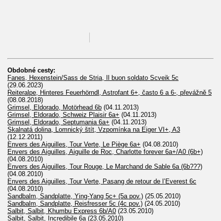
Obdobné cesty:
Fanes, Hexenstein/Sass de Stria, Il buon soldato Scveik 5c
(29.06.2023)
Reiteralpe, Hinteres Feuerhörndl, Astrofant 6+, často 6 a 6-, převážně 5
(08.08.2018)
Grimsel, Eldorado, Motörhead 6b
(04.11.2013)
Grimsel, Eldorado, Schweiz Plaisir 6a+
(04.11.2013)
Grimsel, Eldorado, Septumania 6a+
(04.11.2013)
Skalnatá dolina, Lomnický štít, Vzpomínka na Eiger VI+, A3
(12.12.2011)
Envers des Aiguilles, Tour Verte, Le Piège 6a+
(04.08.2010)
Envers des Aiguilles, Aiguille de Roc, Charlotte forever 6a+/A0 (6b+)
(04.08.2010)
Envers des Aiguilles, Tour Rouge, Le Marchand de Sable 6a (6b???)
(04.08.2010)
Envers des Aiguilles, Tour Verte, Pasang de retour de l’Everest 6c
(04.08.2010)
Sandbalm, Sandplatte, Ying-Yang 5c+ (5a pov.)
(25.05.2010)
Sandbalm, Sandplatte, Reisfresser 5c (4c pov.)
(24.05.2010)
Salbit, Salbit, Khumbu Express 6b/A0
(23.05.2010)
Salbit, Salbit, Incredibile 6a
(23.05.2010)