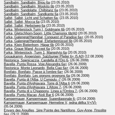
Sandbalm, Sandbalm, Bijou 6a
(23.05.2010)
Sandbalm, Sandbalm, Moskito 6b
(23.05.2010)
Sandbalm, Sandplatte, Chilbitanz 6a
(23.05.2010)
Sandbalm, Sandbalm, Sandkante 6a
(23.05.2010)
Salbit, Salbit, Licht und Schatten 6a-
(23.05.2010)
Salbit, Salbit, Mocca 6a
(23.05.2010)
Salbit, Salbit, Herbstweg 6a
(23.05.2010)
Furka, Winterstock Turm I, Goldmarie 6b
(20.05.2010)
Furka, Gletschhorn-Sporn, Little Chamonix 6b/A0
(20.05.2010)
Furka, Galengrat/Hannibal, Conquest of Paradise 6a+
(20.05.2010)
Furka, Galengrat/Hannibal, Elefantenrüssel 6b
(20.05.2010)
Furka, Klein Bielenhorn, Hägar 6b
(20.05.2010)
Furka, Graue Wand, Accept 6a
(20.05.2010)
Furka, Winterstock, Turm 1, Mangolyto 6a
(20.05.2010)
Gosaukamm, Angerstein, Salzburger Pfeiler 6+ (5 A0)
(12.08.2009)
Restonica, Spenicazzia, Candella di l'Oro 6-
(26.06.2009)
Bavella, Punta Rossa, Voie Alexandra 6a+
(26.06.2009)
Restonica, Monte Leonardo, Bella Ciao 6a+
(26.06.2009)
Bonifato, Bonifato, Passe à l'ombre 6a+
(26.06.2009)
Bonifato, Bonifato, Les oignons grognons 6a
(26.06.2009)
Bavella, Punta di l'Alba, U Compulu -7
(26.06.2009)
Bavella, Punta d'Arghjavara, Torre di l'Alba 6
(26.06.2009)
Bavella, Punta d'Arghjavara, L'Altore 7-
(26.06.2009)
Bavella, Punta di u Chjapponu, Linea a l'Ombra 7-
(26.06.2009)
Bavella, Puntu Macao, Aioli Bar 6
(26.06.2009)
Kampermauer, Kampermauer, Superdiagonale 6-
(23.04.2009)
Kampermauer, Kampermauer, Hermeline V, jedna délka V+/VI-
(05.04.2009)
Envers des Aiguilles, 1ère Pointe des Nantillons, Guy-Anne, l'Insolite
6a+
(29.11.2008)