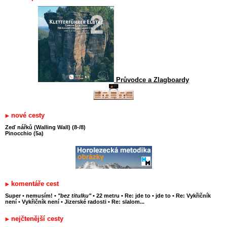
Průvodce a Zlagboardy
nové cesty
Zeď nářků (Walling Wall) (8-/8)
Pinocchio (5a)
komentáře cest
Super
•
nemusím!
•
"bez titulku"
•
22 metru
•
Re: jde to
•
jde to
•
Re: Vykřičník
není
•
Vykřičník není
•
Jizerské radosti
•
Re: slalom...
nejčtenější cesty