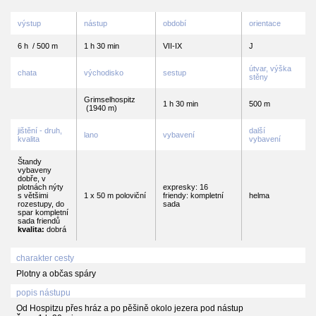
výstup
nástup
období
orientace
6 h / 500 m
1 h 30 min
VII-IX
J
útvar, výška
chata
východisko
sestup
stěny
Grimselhospitz
1 h 30 min
500 m
(1940 m)
jištění - druh,
další
lano
vybavení
kvalita
vybavení
Štandy
vybaveny
dobře, v
plotnách nýty
expresky: 16
s většimi
1 x 50 m poloviční
friendy: kompletní
helma
rozestupy, do
sada
spar kompletní
sada friendů
kvalita:
dobrá
charakter cesty
Plotny a občas spáry
popis nástupu
Od Hospitzu přes hráz a po pěšině okolo jezera pod nástup