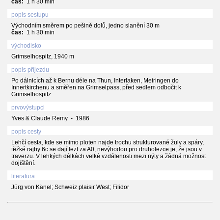
čas:
1 h 30 min
popis sestupu
Východním směrem po pešině dolů, jedno slanění 30 m
čas:
1 h 30 min
východisko
Grimselhospitz, 1940 m
popis příjezdu
Po dálnicích až k Bernu déle na Thun, Interlaken, Meiringen do
Innertkirchenu a směřen na Grimselpass, před sedlem odbočit k
Grimselhospitz
prvovýstupci
Yves & Claude Remy - 1986
popis cesty
Lehčí cesta, kde se mimo ploten najde trochu strukturované žuly a spáry,
těžké rajby 6c se dají lezt za A0, nevýhodou pro druholezce je, že jsou v
traverzu. V lehkých délkách velké vzdálenosti mezi nýty a žádná možnost
dojištění.
literatura
Jürg von Känel; Schweiz plaisir West; Filidor