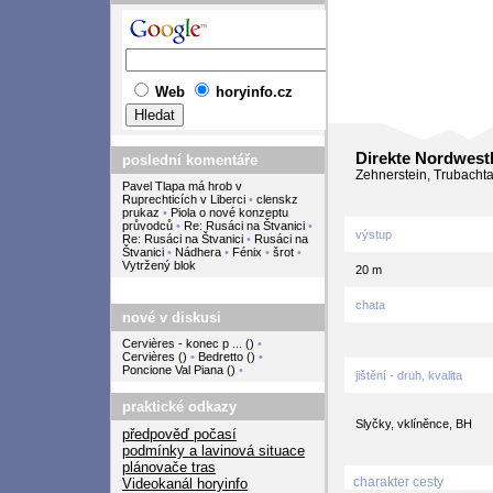
Web
horyinfo.cz
Direkte Nordwestk
poslední komentáře
Zehnerstein, Trubacht
Pavel Tlapa má hrob v
Ruprechticích v Liberci
•
clenskz
prukaz
•
Piola o nové konzeptu
průvodců
•
Re: Rusáci na Štvanici
•
výstup
Re: Rusáci na Štvanici
•
Rusáci na
Štvanici
•
Nádhera
•
Fénix
•
šrot
•
Vytržený blok
20 m
chata
nové v diskusi
Cervières - konec p ...
(
)
•
Cervières
(
)
•
Bedretto
(
)
•
Poncione Val Piana
(
)
•
jištění - druh, kvalita
praktické odkazy
Slyčky, vklíněnce, BH
předpověď počasí
podmínky a lavinová situace
plánovače tras
charakter cesty
Videokanál horyinfo