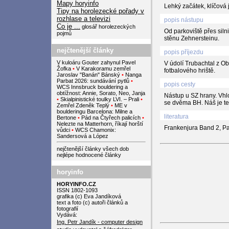
Mapy horyinfo
Lehký začátek, klíčová
Tipy na horolezecké pořady v
rozhlase a televizi
popis nástupu
Co je ...
glosář horolezeckých
Od parkoviště přes siln
pojmů
stěnu Zehnersteinu.
nejčtenější články
popis příjezdu
V kuloáru Gouter zahynul Pavel
V údolí Trubachtal z O
Žofka
•
V Karakoramu zemřel
fotbalového hriště.
Jaroslav "Banán" Bánský
•
Nanga
Parbat 2026: sundávání pytlů
•
popis cesty
WCS Innsbruck bouldering a
obtížnost: Annie, Sorato, Neo, Janja
Nástup u SZ hrany. Vhl
•
Skialpinistické toulky LVI. – Prali
•
se dvěma BH. Náš je ten
Zemřel Zdeněk Teplý
•
ME v
boulderingu Barcelona: Milne a
literatura
Bertone
•
Pád na Čtyřech palicích
•
Nelezte na Matterhorn, říkají horští
Frankenjura Band 2, P
vůdci
•
WCS Chamonix:
Sandersová a López
nejčtenější články všech dob
nejlépe hodnocené články
horyinfo
HORYINFO.CZ
ISSN 1802-1093
grafika (c) Eva Jandíková
text a foto (c) autoři článků a
fotografií
Vydává:
Ing. Petr Jandík - computer design