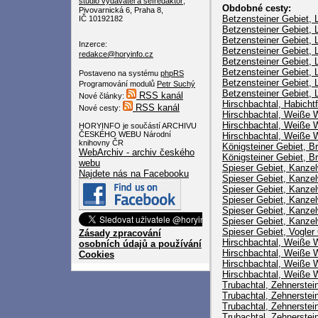
studio
vydavatel a šéfredaktor
,
Obdobné cesty:
Pivovarnická 6, Praha 8,
Betzensteiner Gebiet, 
IČ 10192182
Betzensteiner Gebiet, 
Betzensteiner Gebiet, L
Inzerce:
Betzensteiner Gebiet,
redakce@horyinfo.cz
Betzensteiner Gebiet, 
Betzensteiner Gebiet, 
Postaveno na systému
phpRS
Betzensteiner Gebiet, 
Programování modulů
Petr Suchý
Betzensteiner Gebiet,
RSS kanál
Nové články:
Hirschbachtal, Habichtf
RSS kanál
Nové cesty:
Hirschbachtal, Weiße 
Hirschbachtal, Weiße 
HORYINFO je součástí ARCHIVU
ČESKÉHO WEBU Národní
Hirschbachtal, Weiße W
knihovny ČR
Königsteiner Gebiet, Br
WebArchiv - archiv českého
Königsteiner Gebiet, Br
webu
Spieser Gebiet, Kanze
Najdete nás na Facebooku
Spieser Gebiet, Kanze
Spieser Gebiet, Kanzelw
Spieser Gebiet, Kanze
Spieser Gebiet, Kanze
Spieser Gebiet, Kanze
Spieser Gebiet, Vogle
Zásady zpracování
Hirschbachtal, Weiße W
osobních údajů a používání
Hirschbachtal, Weiße 
Cookies
Hirschbachtal, Weiße W
Hirschbachtal, Weiße 
Trubachtal, Zehnerstei
Trubachtal, Zehnerstei
Trubachtal, Zehnerstein
Trubachtal, Zehnerstein