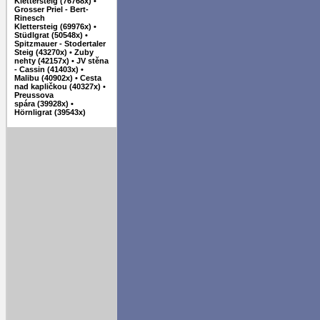
Klettersteig (76768x)
•
Grosser Priel - Bert-
Rinesch
Klettersteig (69976x)
•
Stüdlgrat (50548x)
•
Spitzmauer - Stodertaler
Steig (43270x)
•
Zuby
nehty (42157x)
•
JV stěna
- Cassin (41403x)
•
Malibu (40902x)
•
Cesta
nad kapličkou (40327x)
•
Preussova
spára (39928x)
•
Hörnligrat (39543x)