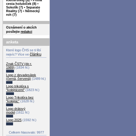
cesta holubiček (8)
•
Sokolík (7)
•
Separate
Reality (7)
•
Německý
roh (7)
Oznámení o akcích
posílejte
redakci
anketa
Které logo ČHS se ti líbí
článku
nejvíc? Více ve
Znak ČSTV (do r.
1989)
(1834 hl.)
Logo z devadesátek
(černá, červená)
(1489 hl.)
Logo trikolóra s
"kolejnicemi"
(1823 hl.)
Logo Trikolóra bez
"kolejnic"
(1628 hl.)
Logo drátový
model
(1611 hl.)
Logo 2025
(1592 hl.)
Celkem hlasovalo: 9977