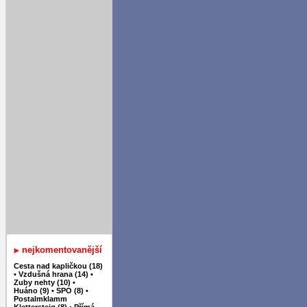
nejkomentovanější
Cesta nad kapličkou (18)
•
Vzdušná hrana (14)
•
Zuby nehty (10)
•
Huáno (9)
•
SPO (8)
•
Postalmklamm
Klettersteig (8)
•
Přímá