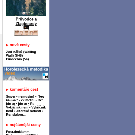
Průvodce a
Zlagboardy
nové cesty
Zeď nářků (Walling
Wall) (8-/8)
Pinocchio (5a)
komentáře cest
Super
•
nemusím!
•
"bez
titulku"
•
22 metru
•
Re:
jde to
•
jde to
•
Re:
Vykřičník není
•
Vykřičník
není
•
Jizerské radosti
•
Re: slalom...
nejčtenější cesty
Postalmklamm