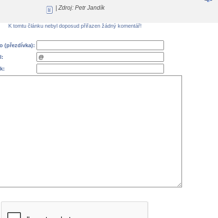
| Zdroj: Petr Jandík
K tomtu článku nebyl doposud přiřazen žádný komentář!
 (přezdívka):
l:
k: