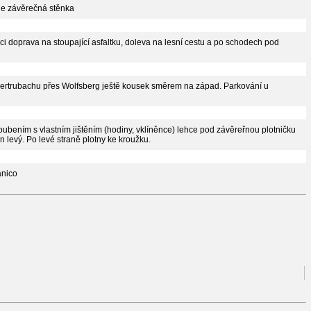
 je závěrečná stěnka
ici doprava na stoupající asfaltku, doleva na lesní cestu a po schodech pod
bertrubachu přes Wolfsberg ještě kousek směrem na západ. Parkování u
oubením s vlastním jištěním (hodiny, vklíněnce) lehce pod závěreřnou plotničku
 levý. Po levé straně plotny ke kroužku.
anico