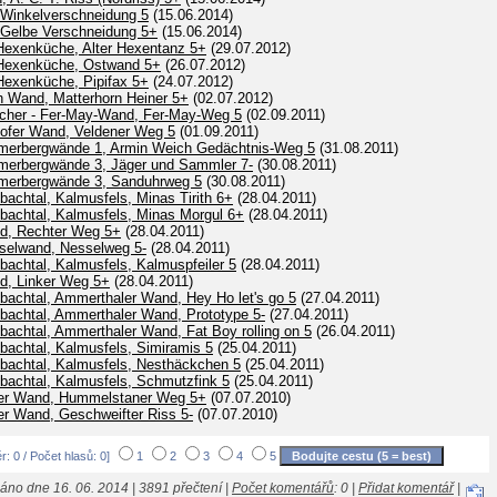
, Winkelverschneidung 5
(15.06.2014)
, Gelbe Verschneidung 5+
(15.06.2014)
 Hexenküche, Alter Hexentanz 5+
(29.07.2012)
 Hexenküche, Ostwand 5+
(26.07.2012)
Hexenküche, Pipifax 5+
(24.07.2012)
h Wand, Matterhorn Heiner 5+
(02.07.2012)
öcher - Fer-May-Wand, Fer-May-Weg 5
(02.09.2011)
ofer Wand, Veldener Weg 5
(01.09.2011)
erbergwände 1, Armin Weich Gedächtnis-Weg 5
(31.08.2011)
erbergwände 3, Jäger und Sammler 7-
(30.08.2011)
erbergwände 3, Sanduhrweg 5
(30.08.2011)
achtal, Kalmusfels, Minas Tirith 6+
(28.04.2011)
bachtal, Kalmusfels, Minas Morgul 6+
(28.04.2011)
nd, Rechter Weg 5+
(28.04.2011)
sselwand, Nesselweg 5-
(28.04.2011)
achtal, Kalmusfels, Kalmuspfeiler 5
(28.04.2011)
nd, Linker Weg 5+
(28.04.2011)
bachtal, Ammerthaler Wand, Hey Ho let's go 5
(27.04.2011)
bachtal, Ammerthaler Wand, Prototype 5-
(27.04.2011)
achtal, Ammerthaler Wand, Fat Boy rolling on 5
(26.04.2011)
bachtal, Kalmusfels, Simiramis 5
(25.04.2011)
bachtal, Kalmusfels, Nesthäckchen 5
(25.04.2011)
bachtal, Kalmusfels, Schmutzfink 5
(25.04.2011)
iner Wand, Hummelstaner Weg 5+
(07.07.2010)
ner Wand, Geschweifter Riss 5-
(07.07.2010)
: 0 / Počet hlasů: 0]
1
2
3
4
5
áno dne 16. 06. 2014 | 3891 přečtení |
Počet komentářů
: 0 |
Přidat komentář
|