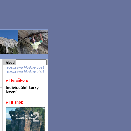
hledej
rozšířené hledání cest
rozšířené hledání chat
Horoškola
Individuální kurzy
lezení
HI shop