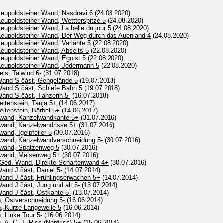
Leupoldsteiner Wand, Nasdravi 6
(24.08.2020)
Leupoldsteiner Wand, Wettterspitze 5
(24.08.2020)
eupoldsteiner Wand, La belle du jour 5
(24.08.2020)
 Leupoldsteiner Wand, Der Weg durch das Auenland 4
(24.08.2020)
Leupoldsteiner Wand, Variante 5
(22.08.2020)
Leupoldsteiner Wand, Abseits 5
(22.08.2020)
Leupoldsteiner Wand, Egoist 5
(22.08.2020)
 Leupoldsteiner Wand, Jedermann 5
(22.08.2020)
els, Talwind 6-
(31.07.2018)
Wand S část, Gehgelände 5
(19.07.2018)
Wand S část, Schiefe Bahn 5
(19.07.2018)
and S část, Tänzerin 5-
(16.07.2018)
eitenstein, Tanja 5+
(14.06.2017)
eitenstein, Bärbel 5+
(14.06.2017)
lwand, Kanzelwandkante 5+
(31.07.2016)
lwand, Kanzelwandrisse 5+
(31.07.2016)
and, Igelpfeiler 5
(30.07.2016)
lwand, Kanzelwandverschneidung 5-
(30.07.2016)
lwand, Spatzenweg 5
(30.07.2016)
lwand, Meisenweg 5+
(30.07.2016)
r Ged.-Wand, Direkte Schartenwand 4+
(30.07.2016)
and J část, Daniel 5-
(14.07.2014)
Wand J část, Frühlingserwachen 5+
(14.07.2014)
and J část, Jung und alt 5-
(13.07.2014)
Wand J část, Ostkante 5-
(13.07.2014)
n, Ostverschneidung 5-
(16.06.2014)
n, Kurze Langeweile 5
(16.06.2014)
, Linke Tour 5-
(16.06.2014)
, A. C. T. Riss (Nordriss) 5+
(15.06.2014)