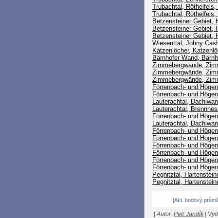
Trubachtal, Röthelfels
Trubachtal, Röthelfels
Betzensteiner Gebiet,
Betzensteiner Gebiet,
Betzensteiner Gebiet, 
Wiesenttal, Johny Cas
Katzenlöcher, Katzenl
Bärnhofer Wand, Bärnh
Zimmebergwände, Zimm
Zimmebergwände, Zimm
Zimmebergwände, Zimm
Förrenbach- und Högenb
Förrenbach- und Högen
Lauterachtal, Dachlwa
Lauterachtal, Brennne
Förrenbach- und Högenb
Lauterachtal, Dachlwa
Förrenbach- und Högen
Förrenbach- und Högen
Förrenbach- und Högenb
Förrenbach- und Högen
Förrenbach- und Högen
Förrenbach- und Högen
Pegnitztal, Hartenste
Pegnitztal, Hartenstei
[Akt. bodový průměr
| Autor:
Petr Jandík
| Vyd