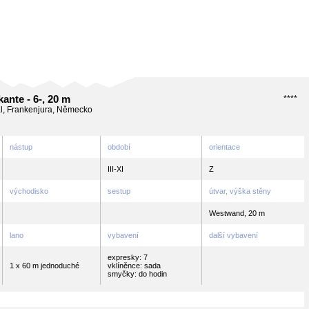
ante - 6-, 20 m
****
al, Frankenjura, Německo
nástup
období
orientace
III-XI
Z
východisko
sestup
útvar, výška stěny
Westwand, 20 m
lano
vybavení
další vybavení
expresky: 7
1 x 60 m jednoduché
vklíněnce: sada
smyčky: do hodin