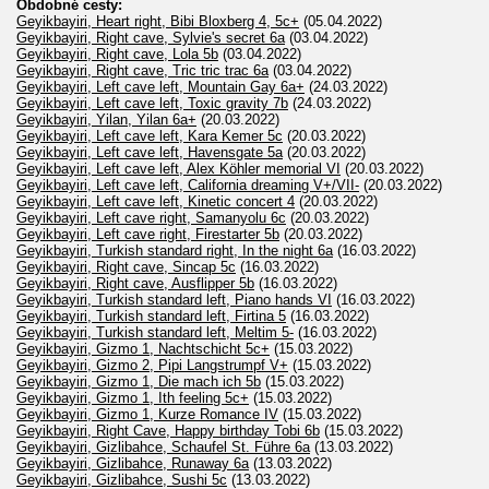
Obdobné cesty:
Geyikbayiri, Heart right, Bibi Bloxberg 4, 5c+
(05.04.2022)
Geyikbayiri, Right cave, Sylvie's secret 6a
(03.04.2022)
Geyikbayiri, Right cave, Lola 5b
(03.04.2022)
Geyikbayiri, Right cave, Tric tric trac 6a
(03.04.2022)
Geyikbayiri, Left cave left, Mountain Gay 6a+
(24.03.2022)
Geyikbayiri, Left cave left, Toxic gravity 7b
(24.03.2022)
Geyikbayiri, Yilan, Yilan 6a+
(20.03.2022)
Geyikbayiri, Left cave left, Kara Kemer 5c
(20.03.2022)
Geyikbayiri, Left cave left, Havensgate 5a
(20.03.2022)
Geyikbayiri, Left cave left, Alex Köhler memorial VI
(20.03.2022)
Geyikbayiri, Left cave left, California dreaming V+/VII-
(20.03.2022)
Geyikbayiri, Left cave left, Kinetic concert 4
(20.03.2022)
Geyikbayiri, Left cave right, Samanyolu 6c
(20.03.2022)
Geyikbayiri, Left cave right, Firestarter 5b
(20.03.2022)
Geyikbayiri, Turkish standard right, In the night 6a
(16.03.2022)
Geyikbayiri, Right cave, Sincap 5c
(16.03.2022)
Geyikbayiri, Right cave, Ausflipper 5b
(16.03.2022)
Geyikbayiri, Turkish standard left, Piano hands VI
(16.03.2022)
Geyikbayiri, Turkish standard left, Firtina 5
(16.03.2022)
Geyikbayiri, Turkish standard left, Meltim 5-
(16.03.2022)
Geyikbayiri, Gizmo 1, Nachtschicht 5c+
(15.03.2022)
Geyikbayiri, Gizmo 2, Pipi Langstrumpf V+
(15.03.2022)
Geyikbayiri, Gizmo 1, Die mach ich 5b
(15.03.2022)
Geyikbayiri, Gizmo 1, Ith feeling 5c+
(15.03.2022)
Geyikbayiri, Gizmo 1, Kurze Romance IV
(15.03.2022)
Geyikbayiri, Right Cave, Happy birthday Tobi 6b
(15.03.2022)
Geyikbayiri, Gizlibahce, Schaufel St. Führe 6a
(13.03.2022)
Geyikbayiri, Gizlibahce, Runaway 6a
(13.03.2022)
Geyikbayiri, Gizlibahce, Sushi 5c
(13.03.2022)