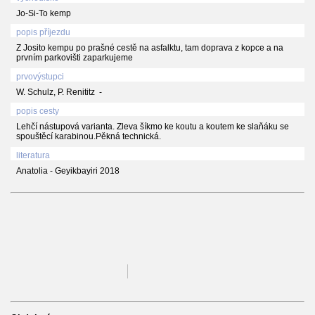
Jo-Si-To kemp
popis příjezdu
Z Josito kempu po prašné cestě na asfalktu, tam doprava z kopce a na
prvním parkovišti zaparkujeme
prvovýstupci
W. Schulz, P. Renititz -
popis cesty
Lehčí nástupová varianta. Zleva šíkmo ke koutu a koutem ke slaňáku se
spouštěcí karabinou.Pěkná technická.
literatura
Anatolia - Geyikbayiri 2018