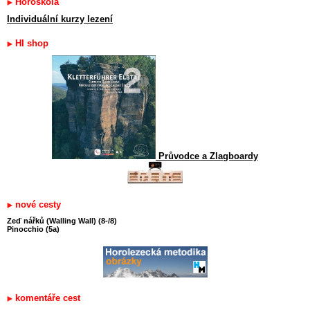
Horoškola
Individuální kurzy lezení
HI shop
Průvodce a Zlagboardy
nové cesty
Zeď nářků (Walling Wall) (8-/8)
Pinocchio (5a)
komentáře cest