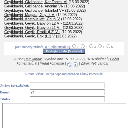
Geyikbayiri, Gizlibahce, Kar Tanesi VI
(13.03.2022)
Geyikbayiri, Gizlibahce, Anonim VI-
(13.03.2022)
Geyikbayiri, Gizlibahce, Istanbul V+
(13.03.2022)
Geyikbayiri, Magara, Gey-ik V-
(12.03.2022)
Geyikbayiri, Anatolia left, Chupi V
(12.03.2022)
Geyikbayiri, Geyik, Babylon L2 VI-
(12.03.2022)
Geyikbayiri, Geyik, Babylon L1 VI-
(12.03.2022)
Geyikbayiri, Geyik, Pratik (L2) V+
(12.03.2022)
Geyikbayiri, Geyik, Etik (L1) V
(12.03.2022)
[Akt. bodový průměr: 0 / Počet hlasů: 0]
1
2
3
4
5
| Autor:
Petr Jandík
| Vydáno dne 15. 03. 2022 | 1616 přečtení |
Počet
komentářů
: 0 |
Přidat komentář
|
| Zdroj: Petr Jandík
K tomtu článku nebyl doposud přiřazen žádný komentář!
Jméno (přezdívka):
E-mail:
Titulek: