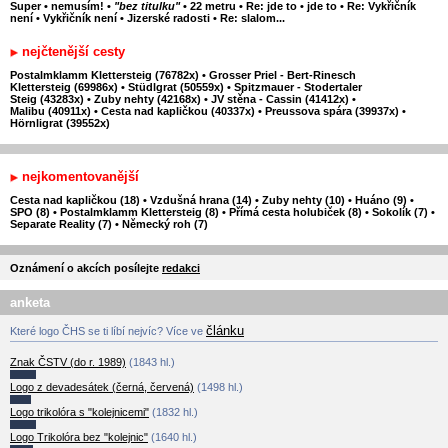
Super
•
nemusím!
•
"bez titulku"
•
22 metru
•
Re: jde to
•
jde to
•
Re: Vykřičník
není
•
Vykřičník není
•
Jizerské radosti
•
Re: slalom...
nejčtenější cesty
Postalmklamm Klettersteig (76782x)
•
Grosser Priel - Bert-Rinesch
Klettersteig (69986x)
•
Stüdlgrat (50559x)
•
Spitzmauer - Stodertaler
Steig (43283x)
•
Zuby nehty (42168x)
•
JV stěna - Cassin (41412x)
•
Malibu (40911x)
•
Cesta nad kapličkou (40337x)
•
Preussova spára (39937x)
•
Hörnligrat (39552x)
nejkomentovanější
Cesta nad kapličkou (18)
•
Vzdušná hrana (14)
•
Zuby nehty (10)
•
Huáno (9)
•
SPO (8)
•
Postalmklamm Klettersteig (8)
•
Přímá cesta holubiček (8)
•
Sokolík (7)
•
Separate Reality (7)
•
Německý roh (7)
Oznámení o akcích posílejte
redakci
anketa
článku
Které logo ČHS se ti líbí nejvíc? Více ve
Znak ČSTV (do r. 1989)
(1843 hl.)
Logo z devadesátek (černá, červená)
(1498 hl.)
Logo trikolóra s "kolejnicemi"
(1832 hl.)
Logo Trikolóra bez "kolejnic"
(1640 hl.)