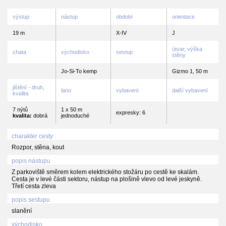
výstup
nástup
období
orientace
19 m
X-IV
J
útvar, výška
chata
východisko
sestup
stěny
Jo-Si-To kemp
Gizmo 1, 50 m
jištění - druh,
lano
vybavení
další vybavení
kvalita
7 nýtů
1 x 50 m
expresky: 6
kvalita:
dobrá
jednoduché
charakter cesty
Rozpor, stěna, kout
popis nástupu
Z parkoviště směrem kolem elektrického stožáru po cestě ke skalám.
Cesta je v levé části sektoru, nástup na plošině vlevo od levé jeskyně.
Třetí cesta zleva
popis sestupu
slanění
východisko