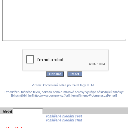
V rámci komentářů nelze používat tagy HTML.
Pro vložení tučného textu, odkazu nebo e-mailové adresy využijte následující značky:
[b]tučné[/b], [url]http://www.domeny.cz[/url], [email]jmeno@domena.cz[/email]
hledej
rozšířené hledání cest
rozšířené hledání chat