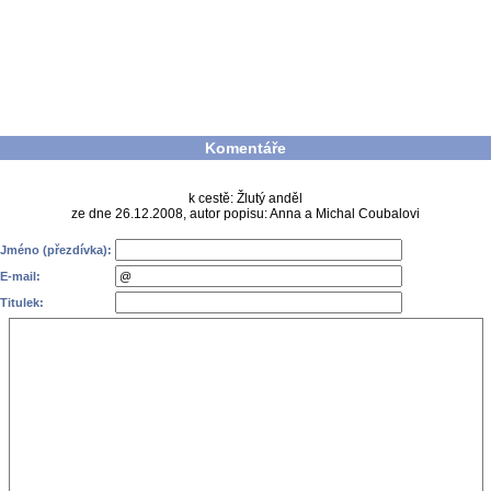
Komentáře
k cestě: Žlutý anděl
ze dne 26.12.2008, autor popisu: Anna a Michal Coubalovi
Jméno (přezdívka):
E-mail:
Titulek: