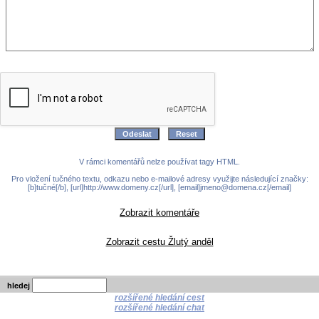
V rámci komentářů nelze používat tagy HTML.
Pro vložení tučného textu, odkazu nebo e-mailové adresy využijte následující značky:
[b]tučné[/b], [url]http://www.domeny.cz[/url], [email]jmeno@domena.cz[/email]
Zobrazit komentáře
Zobrazit cestu Žlutý anděl
hledej
rozšířené hledání cest
rozšířené hledání chat