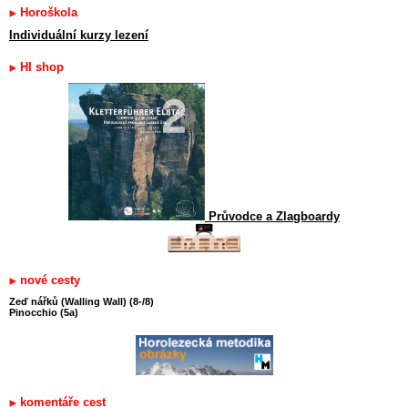
Horoškola
Individuální kurzy lezení
HI shop
Průvodce a Zlagboardy
nové cesty
Zeď nářků (Walling Wall) (8-/8)
Pinocchio (5a)
komentáře cest