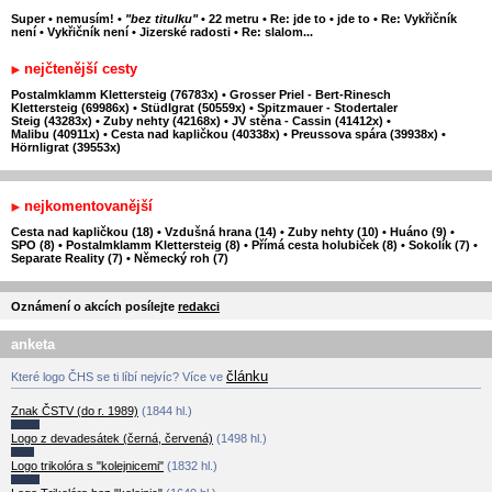
Super
•
nemusím!
•
"bez titulku"
•
22 metru
•
Re: jde to
•
jde to
•
Re: Vykřičník
není
•
Vykřičník není
•
Jizerské radosti
•
Re: slalom...
nejčtenější cesty
Postalmklamm Klettersteig (76783x)
•
Grosser Priel - Bert-Rinesch
Klettersteig (69986x)
•
Stüdlgrat (50559x)
•
Spitzmauer - Stodertaler
Steig (43283x)
•
Zuby nehty (42168x)
•
JV stěna - Cassin (41412x)
•
Malibu (40911x)
•
Cesta nad kapličkou (40338x)
•
Preussova spára (39938x)
•
Hörnligrat (39553x)
nejkomentovanější
Cesta nad kapličkou (18)
•
Vzdušná hrana (14)
•
Zuby nehty (10)
•
Huáno (9)
•
SPO (8)
•
Postalmklamm Klettersteig (8)
•
Přímá cesta holubiček (8)
•
Sokolík (7)
•
Separate Reality (7)
•
Německý roh (7)
Oznámení o akcích posílejte
redakci
anketa
článku
Které logo ČHS se ti líbí nejvíc? Více ve
Znak ČSTV (do r. 1989)
(1844 hl.)
Logo z devadesátek (černá, červená)
(1498 hl.)
Logo trikolóra s "kolejnicemi"
(1832 hl.)